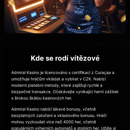
Kde se rodí vítězové
Admiral Kasino je licencováno s certifikací z Curaçaa a
umožňuje hráčům vkládat a vybírat v CZK. Nabízí
moderní platební metody, které zajišťují rychlé a
bezpečné transakce. Očekávejte vynikající herní zážitek
s širokou škálou kasinových her.
Admiral Kasino nabízí lákavé bonusy, včetně
bezplatných zatočení a vkladového bonusu. Hráči
mohou vyzkoušet více než 4000 her, včetně
populárních výherních automatů a stolních her. Užijte si