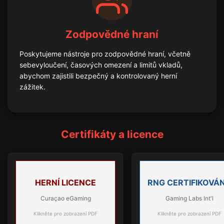
Zodpovědné hraní
Poskytujeme nástroje pro zodpovědné hraní, včetně
sebevyloučení, časových omezení a limitů vkladů,
abychom zajistili bezpečný a kontrolovaný herní
zážitek.
Certifikáty a licence
HERNÍ LICENCE
RNG CERTIFIKOVÁ
Curaçao eGaming
Gaming Labs Int'l
Klikněte pro zobrazení PDF
Klikněte pro zobrazení PDF