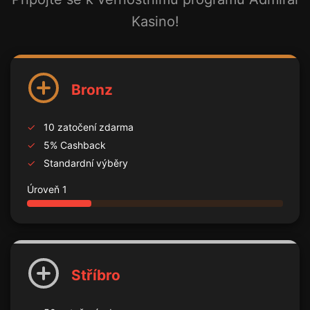
Kasino!
Bronz
10 zatočení zdarma
5% Cashback
Standardní výběry
Úroveň 1
Stříbro