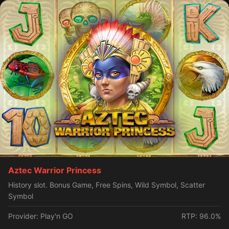
Aztec Warrior Princess
History slot. Bonus Game, Free Spins, Wild Symbol, Scatter
Symbol
Provider: Play'n GO
RTP: 96.0%