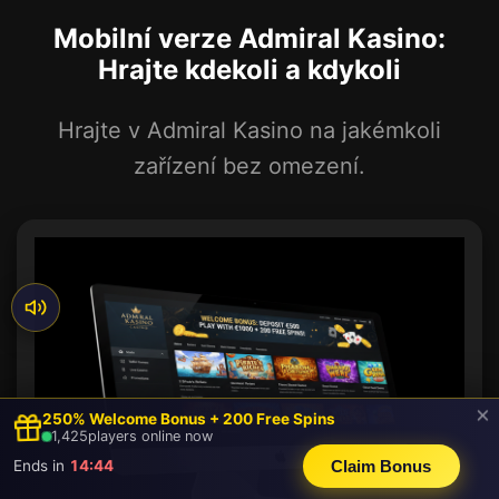
Mobilní verze Admiral Kasino:
Hrajte kdekoli a kdykoli
Hrajte v Admiral Kasino na jakémkoli
zařízení bez omezení.
×
250% Welcome Bonus + 200 Free Spins
1,426
players online now
Ends in
14:41
Claim Bonus