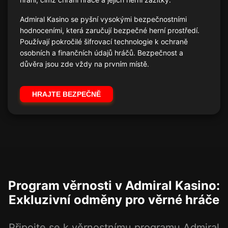
Admiral Kasino se pyšní vysokými bezpečnostními
hodnoceními, která zaručují bezpečné herní prostředí.
Používají pokročilé šifrovací technologie k ochraně
osobních a finančních údajů hráčů. Bezpečnost a
důvěra jsou zde vždy na prvním místě.
HRAJTE BEZPEČNĚ
Program věrnosti v Admiral Kasino:
Exkluzivní odměny pro věrné hráče
Připojte se k věrnostnímu programu Admiral