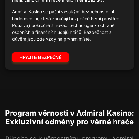
Admiral Kasino se pyšní vysokými bezpečnostními
hodnoceními, která zaručují bezpečné herní prostředí.
Používají pokročilé šifrovací technologie k ochraně
osobních a finančních údajů hráčů. Bezpečnost a
důvěra jsou zde vždy na prvním místě.
HRAJTE BEZPEČNĚ
Program věrnosti v Admiral Kasino:
Exkluzivní odměny pro věrné hráče
Připojte se k věrnostnímu programu Admiral