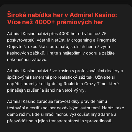
Široká nabídka her v Admiral Kasino:
Více než 4000+ prémiových her
Admiral Kasino nabízí přes 4000 her od více než 75
poskytovatelů, včetně NetEnt, Microgaming a Pragmatic.
Objevte širokou škálu automatů, stolních her a živých
kasinových zážitků. Hrajte s nejlepšími v oboru a zažijte
nekonečnou zábavu.
Admiral Kasino nabízí živé kasino s profesionálními dealery a
špičkovými kamerami pro realistický zážitek. Užívejte si
napětí s hrami jako Lightning Roulette a Crazy Time, které
přinášejí vzrušení a šanci na velké výhry.
Admiral Kasino zaručuje férovost díky pravidelnému
testování a certifikaci her nezávislými autoritami. Nabízí také
demo režim, kde si hráči mohou vyzkoušet hry zdarma a
přesvědčit se o jejich transparentnosti a spravedlnosti.