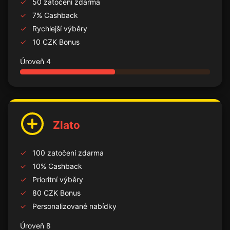
50 zatočení zdarma
7% Cashback
Rychlejší výběry
10 CZK Bonus
Úroveň 4
Zlato
100 zatočení zdarma
10% Cashback
Prioritní výběry
80 CZK Bonus
Personalizované nabídky
Úroveň 8