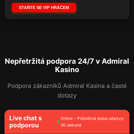
STAŇTE SE VIP HRÁČEM
Nepřetržitá podpora 24/7 v Admiral
Kasino
Podpora zákazníků Admiral Kasina a časté
dotazy
Live chat s
Online – Průměrná doba odezvy:
podporou
30 sekund