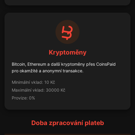
Kryptoměny
Bitcoin, Ethereum a další kryptoměny přes CoinsPaid
pro okamžité a anonymní transakce.
Minimální vklad: 10 Kč
Maximální vklad: 30000 Kč
Provize: 0%
Doba zpracování plateb