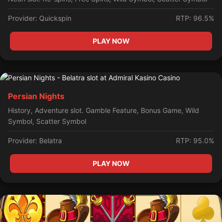
Provider: Quickspin
RTP: 96.5%
PLAY NOW
Persian Nights
History, Adventure slot. Gamble Feature, Bonus Game, Wild
Symbol, Scatter Symbol
Provider: Belatra
RTP: 95.0%
PLAY NOW