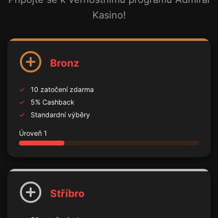
Kasino!
Bronz
10 zatočení zdarma
5% Cashback
Standardní výběry
Úroveň 1
Stříbro