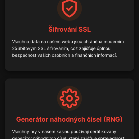
Šifrování SSL
Všechna data na našem webu jsou chráněna moderním
256bitovým SSL šifrováním, což zajišťuje úplnou
bezpečnost vašich osobních a finančních informací.
Generátor náhodných čísel (RNG)
Všechny hry v našem kasinu používají certifikovaný
generátor náhodných čísel, který zajišťuje spravedlnost