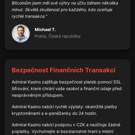
Bitcoinům jsem měl své výhry na účtu během několika
minut. Skvělá zkušenost pro každého, kdo oceňuje
rychlé transakce."
Michael T.
Praha, Česká republika
Bezpečnost Finančních Transakcí
Admiral Kasino zajišťuje bezpečnost plateb pomocí SSL
šifrování, které chrání vaše osobní a finanční údaje před
neoprávněným přístupem.
Admiral Kasino nabízí rychlé výplaty: okamžité platby
kryptoměnami a e-peněženky do 24 hodin.
Admiral Kasino nabízí podporu v CZK a neúčtuje žádné
poplatky. Vychutnejte si bezstarostné hraní s místní