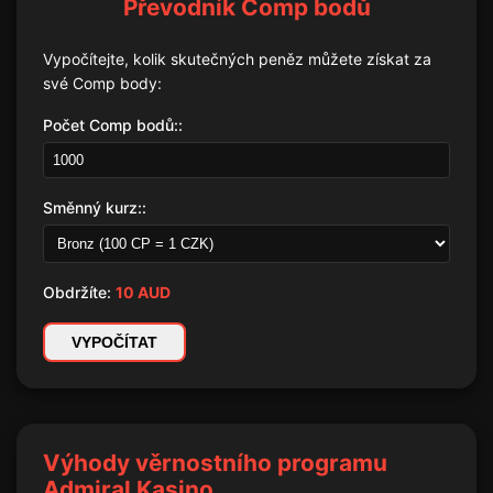
Převodník Comp bodů
Vypočítejte, kolik skutečných peněz můžete získat za
své Comp body:
Počet Comp bodů::
Směnný kurz::
Obdržíte:
10 AUD
VYPOČÍTAT
Výhody věrnostního programu
Admiral Kasino